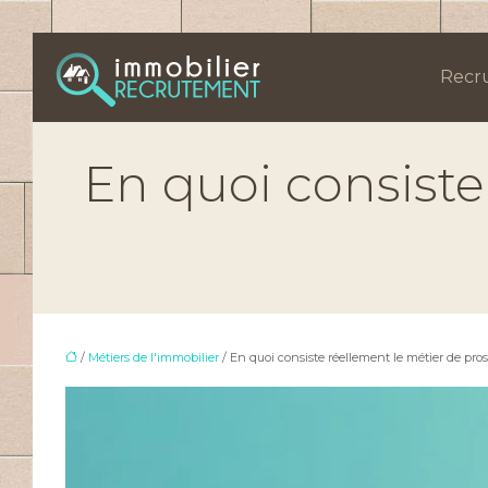
Recr
En quoi consiste
/
Métiers de l'immobilier
/ En quoi consiste réellement le métier de pros