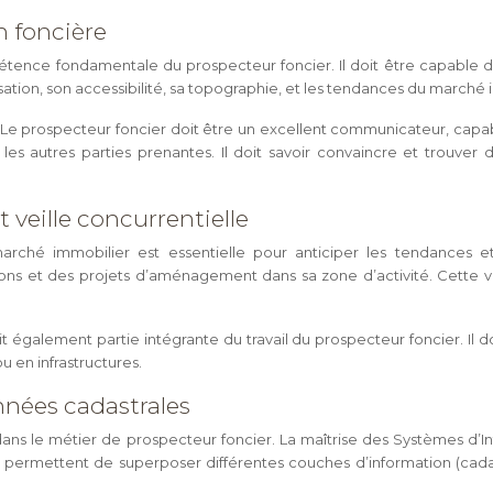
n foncière
mpétence fondamentale du prospecteur foncier. Il doit être capable
tion, son accessibilité, sa topographie, et les tendances du marché i
 Le prospecteur foncier doit être un excellent communicateur, cap
 et les autres parties prenantes. Il doit savoir convaincre et trou
veille concurrentielle
é immobilier est essentielle pour anticiper les tendances et id
ons et des projets d’aménagement dans sa zone d’activité. Cette v
alement partie intégrante du travail du prospecteur foncier. Il do
 en infrastructures.
nnées cadastrales
t dans le métier de prospecteur foncier. La maîtrise des Systèmes d
ils permettent de superposer différentes couches d’information (cada