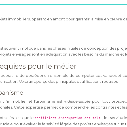
rojets immobiliers, opérant en amont pour garantir la mise en œuvre de
est souvent impliqué dans les phases initiales de conception des projet
es projets envisagés sont en adéquation avec les besoins du marché et 
equises pour le métier
 est nécessaire de posséder un ensemble de compétences variées e
unication. Voici un aperçu des principales qualifications requises :
urbanisme
t l’immobilier et l’urbanisme est
indispensable
pour tout prospect
onales. Cette expertise permet de comprendre les contraintes et les 
ts clés tels que le
, les servitud
coefficient d'occupation des sols
ciale pour évaluer la faisabilité légale des projets envisagés sur un 