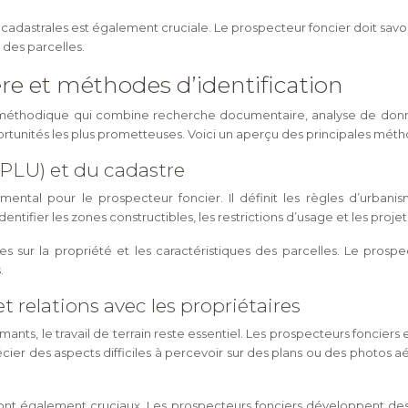
cadastrales est également cruciale. Le prospecteur foncier doit savo
s des parcelles.
re et méthodes d’identification
thodique qui combine recherche documentaire, analyse de données e
pportunités les plus prometteuses. Voici un aperçu des principales mé
(PLU) et du cadastre
ntal pour le prospecteur foncier. Il définit les règles d’urbani
ntifier les zones constructibles, les restrictions d’usage et les pro
ses sur la propriété et les caractéristiques des parcelles. Le prospe
.
t relations avec les propriétaires
ants, le travail de terrain reste essentiel. Les prospecteurs fonciers
précier des aspects difficiles à percevoir sur des plans ou des phot
sont également cruciaux. Les prospecteurs fonciers développent des re