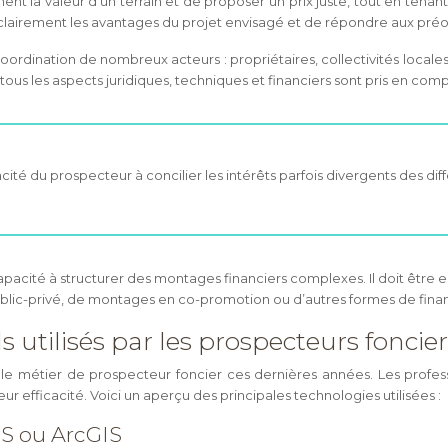
ent la valeur d’un terrain et de proposer un prix juste, tout en te
r clairement les avantages du projet envisagé et de répondre aux pré
rdination de nombreux acteurs : propriétaires, collectivités locales
 tous les aspects juridiques, techniques et financiers sont pris en com
cité du prospecteur à concilier les intérêts parfois divergents des dif
acité à structurer des montages financiers complexes. Il doit être
s public-privé, de montages en co-promotion ou d’autres formes de fin
s utilisés par les prospecteurs foncie
le métier de prospecteur foncier ces dernières années. Les profes
eur efficacité. Voici un aperçu des principales technologies utilisées :
IS ou ArcGIS